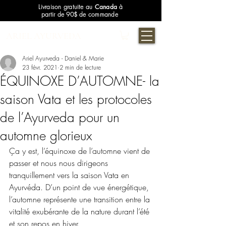
Livraison gratuite au
Canada
à
partir de 90$ de commande
ARIEL AYURVEDA
Ariel Ayurveda - Daniel & Marie
23 févr. 2021
2 min de lecture
ÉQUINOXE D’AUTOMNE- la
saison Vata et les protocoles
de l’Ayurveda pour un
automne glorieux
Ça y est, l’équinoxe de l’automne vient de 
passer et nous nous dirigeons 
tranquillement vers la saison Vata en 
Ayurvéda. D’un point de vue énergétique, 
l’automne représente une transition entre la 
vitalité exubérante de la nature durant l’été 
et son repos en hiver.