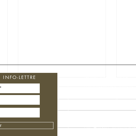
NOTRE COLLECTION
INFO-LETTRE
Les Ensembles Rituels
Soins du Visage
Soins Cheveux
Soins du corps
Les femmes de l’ hiver
r
Les Herbes Ayurvédiq