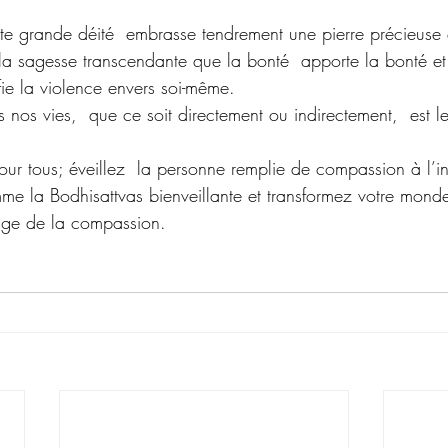
te grande déité  embrasse tendrement une pierre précieuse q
  la sagesse transcendante que la bonté  apporte la bonté et
ifie la violence envers soi-même. 
s nos vies,  que ce soit directement ou indirectement,  est le
pour tous; éveillez  la personne remplie de compassion à l’in
me la Bodhisattvas bienveillante et transformez votre mond
ge de la compassion.