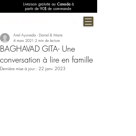
Livraison gratuite au
Canada
à
partir de 90$ de commande
ARIEL AYURVEDA
Ariel Ayurveda - Daniel & Marie
4 mars 2021
2 min de lecture
BAGHAVAD GITA- Une
conversation à lire en famille
Dernière mise à jour :
22 janv. 2023