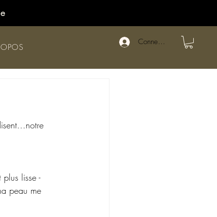
de
Connexion
ROPOS
sent...notre 
plus lisse - 
 ma peau me 