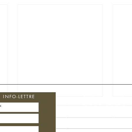
NOTRE COLLECTION
INFO-LETTRE
Les Ensembles Rituels
Soins du Visage
Soins Cheveux