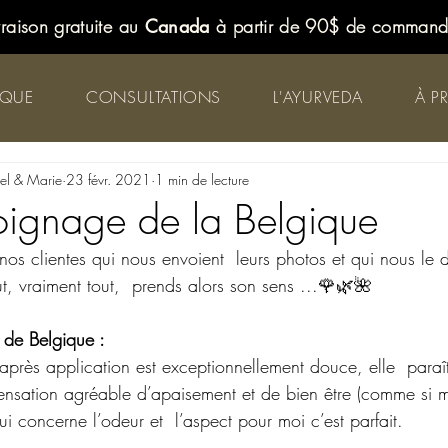
vraison gratuite au
Canada
à partir de 90$ de comman
IQUE
CONSULTATIONS
L'AYURVEDA
À P
iel & Marie
23 févr. 2021
1 min de lecture
ignage de la Belgique
s clientes qui nous envoient  leurs photos et qui nous le di
t, vraiment tout,  prends alors son sens ...🌹🌿🌺
 de Belgique :
après application est exceptionnellement douce, elle  paraît 
 sensation agréable d’apaisement et de bien être (comme si
ui concerne l’odeur et  l’aspect pour moi c’est parfait.  