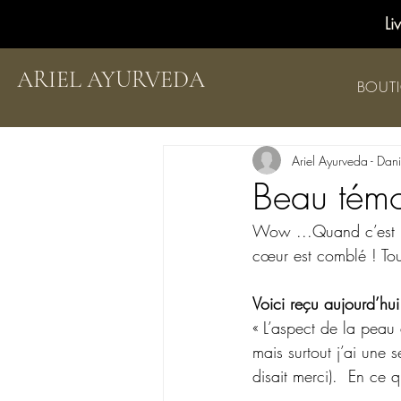
Li
ARIEL AYURVEDA
BOUT
Ariel Ayurveda - Dan
Beau témo
Wow ...Quand c’est no
cœur est comblé ! Tou
Voici reçu aujourd’hui
« L’aspect de la peau 
mais surtout j’ai une
disait merci).  En ce q