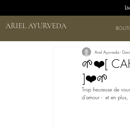
Li
ARIEL AYURVEDA
BOUT
Ariel Ayurveda - Dan
🌱❤️[ CA
]❤️🌱
Trop heureuse de vous
d’amour -  et en plus,