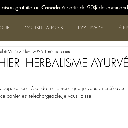
vraison gratuite au
Canada
à partir de 90$ de comman
IQUE
CONSULTATIONS
L'AYURVEDA
À P
iel & Marie
23 févr. 2025
1 min de lecture
HIER- HERBALISME AYURV
 déposer ce trésor de ressources que je vous ai créé ave
 ce cahier est telechargeable.Je vous laisse