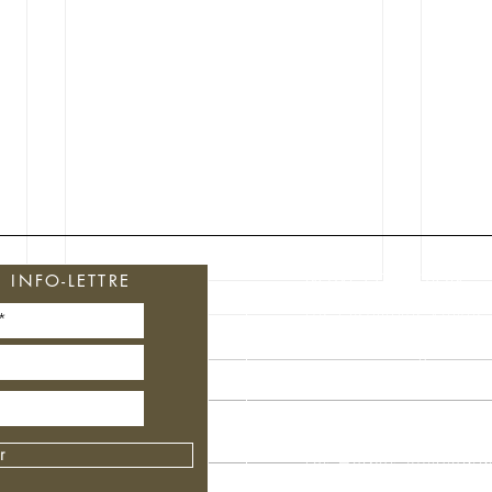
NOTRE COLLECTION
INFO-LETTRE
Les Ensembles Rituels
Soins du Visage
Soins Cheveux
Soins du corps
r
Les Herbes Ayurvédiq