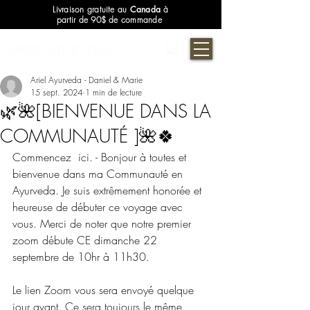
Livraison gratuite au
Canada
à
partir de 90$ de commande
ARIEL AYURVEDA
Ariel Ayurveda - Daniel & Marie
15 sept. 2024
1 min de lecture
🌿🌺[BIENVENUE DANS LA
COMMUNAUTÉ ]🌺🍀
Commencez  ici. - Bonjour à toutes et 
bienvenue dans ma Communauté en 
Ayurveda. Je suis extrêmement honorée et 
heureuse de débuter ce voyage avec 
vous. Merci de noter que notre premier 
zoom débute CE dimanche 22 
septembre de 10hr à 11h30.
Le lien Zoom vous sera envoyé quelque 
jour avant. Ce sera toujours le même.