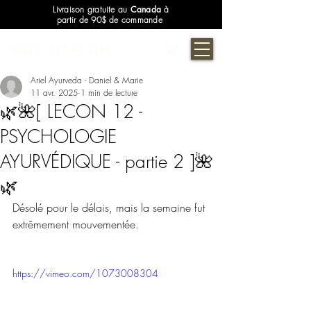
Livraison gratuite au
Canada
à
partir de 90$ de commande
ARIEL AYURVEDA
Ariel Ayurveda - Daniel & Marie
11 avr. 2025
1 min de lecture
🌿🌺[ LECON 12 -
PSYCHOLOGIE
AYURVÉDIQUE - partie 2 ]🌺
🌿
Désolé pour le délais, mais la semaine fut 
extrêmement mouvementée.
https://vimeo.com/1073008304