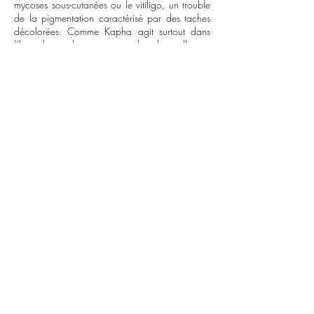
mycoses sous-cutanées ou le vitiligo, un trouble
de la pigmentation caractérisé par des taches
décolorées. Comme Kapha agit surtout dans
l’hypoderme, les personnes chez lesquelles ce
dosha est en excès ont souvent les cheveux
gras, des pellicules, ou souffrent d’affections des
glandes sébacées.
En résumé :
excès de sébum, acné juvénile,
toutes formes de kystes et de fibromes, peau
atone, distendue, double menton, transpiration
excessive, eczéma suintant ou avec
démangeaisons, ongles bombés ou en bec de
perroquet.
QUELQUES CONSEILS
Faites régulièrement des massages à l’huile de
sésame ou de maïs.
Consommez des infusions Kapha, de préférence
les plantes suivantes : thé vert, cannelle, clou de
girofle, gingembre, poivre noir et fenouil.
Des actifs naturels à privilégier
Huiles essentielles : bergamote, carvi, coriandre,
cumin, curcuma, eucalyptus globulus, épinette