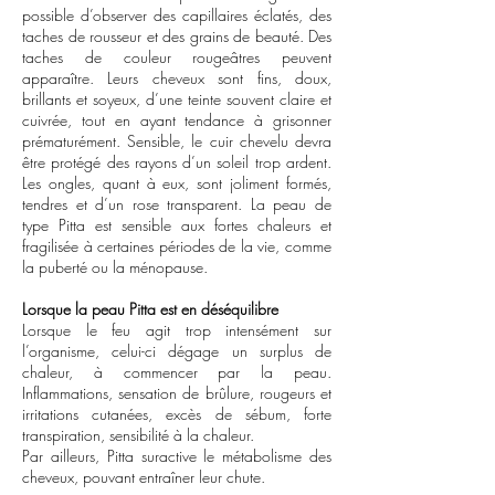
possible d’observer des capillaires éclatés, des
taches de rousseur et des grains de beauté. Des
taches de couleur rougeâtres peuvent
apparaître. Leurs cheveux sont fins, doux,
brillants et soyeux, d’une teinte souvent claire et
cuivrée, tout en ayant tendance à grisonner
prématurément. Sensible, le cuir chevelu devra
être protégé des rayons d’un soleil trop ardent.
Les ongles, quant à eux, sont joliment formés,
tendres et d’un rose transparent. La peau de
type Pitta est sensible aux fortes chaleurs et
fragilisée à certaines périodes de la vie, comme
la puberté ou la ménopause.
Lorsque la peau Pitta est en déséquilibre
Lorsque le feu agit trop intensément sur
l’organisme, celui-ci dégage un surplus de
chaleur, à commencer par la peau.
Inflammations, sensation de brûlure, rougeurs et
irritations cutanées, excès de sébum, forte
transpiration, sensibilité à la chaleur.
Par ailleurs, Pitta suractive le métabolisme des
cheveux, pouvant entraîner leur chute.