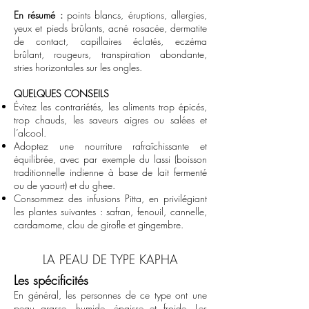
En résumé :
points blancs, éruptions, allergies,
yeux et pieds brûlants, acné rosacée, dermatite
de contact, capillaires éclatés, eczéma
brûlant, rougeurs, transpiration abondante,
stries horizontales sur les ongles.
QUELQUES CONSEILS
Évitez les contrariétés, les aliments trop épicés,
trop chauds, les saveurs aigres ou salées et
l’alcool.
Adoptez une nourriture rafraîchissante et
équilibrée, avec par exemple du lassi (boisson
traditionnelle indienne à base de lait fermenté
ou de yaourt) et du ghee.
Consommez des infusions Pitta, en privilégiant
les plantes suivantes : safran, fenouil, cannelle,
cardamome, clou de girofle et gingembre.
LA PEAU DE TYPE KAPHA
Les spécificités
En général, les personnes de ce type ont une
peau grasse, humide, épaisse et froide. Les