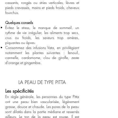
cassants, rongés ou stries verticales, lèvres et
pieds crevassés, mains et pieds froids, cheveux
fourchus.
Quelques conseils
Évitez le stress, le manque de sommeil, un
rythme de vie irrégulier, les aliments trop secs,
crus ou froids, les saveurs trop amères,
piquantes ou âpres.
Consommez des infusions Vata, en privilégiant
notamment les plantes suivantes : fenouil,
cannelle, cardamome, clou de girofle, zeste
d’orange et gingembre.
LA PEAU DE TYPE PITTA
Les spécificités
En règle générale, les personnes du type Pitta
ont une peau bien vascularisée, légèrement
grasse, douce et chaude. Les pores de la peau
sont dilatés dans la partie médiane et resserrés
ailleurs. Le ton de la peau est rouge. Il est