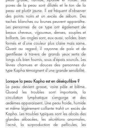
pores de la peau sont dilatés et le ton de la
peau est plutôt jaune. Il est fréquent d’observer
des points noirs et un excès de sébum. Des
taches blanches ou brunes peuvent apparaître.
Les personnes de ce type ont également de
beaux cheveux, vigoureux, denses, souples et
brillants. Les ongles sont, eux aussi, solides, bien
formés et d’une couleur plus claire mais saine.
Quant au regard, il rayonne de paix et de
gentillesse à travers de grands yeux sertis de
longs cils bien fournis, sous d’épais sourcils. Les
lèvres charnues et douces des personnes du
type Kapha témoignent d’une grande sensibilité.
Lorsque la peau Kapha est en déséquilibre ?
La peau devient grasse, voire pâle et blême.
Quand les troubles sont importants, la
circulation lymphatique s’engorge et des
œdèmes apparaissent. Une peau froide, humide
et même légèrement collante trahit un excès de
Kapha. Les troubles typiques sont les abcès des
glandes sébacées, les sécrétions anormales,
l’acné, la surproduction de pellicules, les