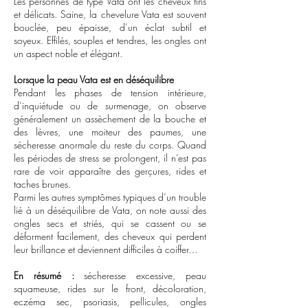
Les personnes de type Vata ont les cheveux fins
et délicats. Saine, la chevelure Vata est souvent
bouclée, peu épaisse, d’un éclat subtil et
soyeux. Effilés, souples et tendres, les ongles ont
un aspect noble et élégant.
Lorsque la peau Vata est en déséquilibre
Pendant les phases de tension intérieure,
d’inquiétude ou de surmenage, on observe
généralement un assèchement de la bouche et
des lèvres, une moiteur des paumes, une
sécheresse anormale du reste du corps. Quand
les périodes de stress se prolongent, il n’est pas
rare de voir apparaître des gerçures, rides et
taches brunes.
Parmi les autres symptômes typiques d’un trouble
lié à un déséquilibre de Vata, on note aussi des
ongles secs et striés, qui se cassent ou se
déforment facilement, des cheveux qui perdent
leur brillance et deviennent difficiles à coiffer…
En résumé :
sécheresse excessive, peau
squameuse, rides sur le front, décoloration,
eczéma sec, psoriasis, pellicules, ongles