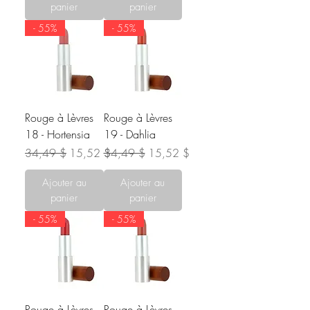
panier
panier
- 55%
- 55%
Rouge à Lèvres
Rouge à Lèvres
18 - Hortensia
19 - Dahlia
Prix original
Prix promotionnel
Prix original
Prix promotionnel
34,49 $
15,52 $
34,49 $
15,52 $
Ajouter au
Ajouter au
panier
panier
- 55%
- 55%
Rouge à Lèvres
Rouge à Lèvres