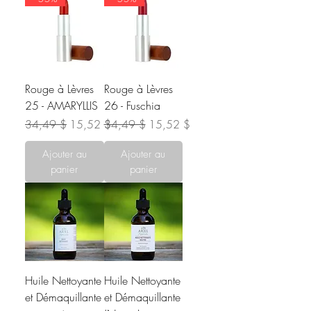
Rouge à Lèvres
Rouge à Lèvres
25 - AMARYLLIS
26 - Fuschia
Prix original
Prix promotionnel
Prix original
Prix promotionnel
34,49 $
15,52 $
34,49 $
15,52 $
Ajouter au
Ajouter au
panier
panier
Huile Nettoyante
Huile Nettoyante
et Démaquillante
et Démaquillante