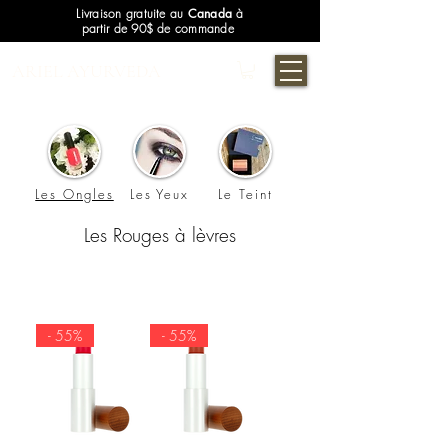
Livraison gratuite au
Canada
à
partir de 90$ de commande
ARIEL AYURVEDA
Les Ongles
Les Yeux
Le Teint
Les Rouges à lèvres
- 55%
- 55%