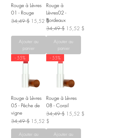
Rouge à Lèvres
Rouge à
01 - Rouge
Lèvres02 -
Bordeaux
Prix original
Prix promotionnel
34,49 $
15,52 $
Prix original
Prix promotionnel
34,49 $
15,52 $
Ajouter au
Ajouter au
panier
panier
- 55%
- 55%
Rouge à Lèvres
Rouge à Lèvres
05 - Pêche de
08 - Corail
vigne
Prix original
Prix promotionnel
34,49 $
15,52 $
Prix original
Prix promotionnel
34,49 $
15,52 $
Ajouter au
Ajouter au