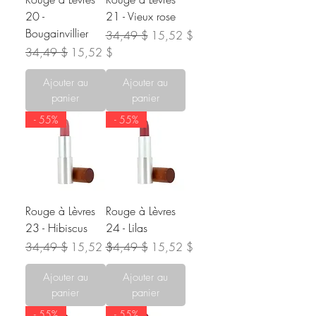
20 -
21 - Vieux rose
Bougainvillier
Prix original
Prix promotionnel
34,49 $
15,52 $
Prix original
Prix promotionnel
34,49 $
15,52 $
Ajouter au
Ajouter au
panier
panier
- 55%
- 55%
Rouge à Lèvres
Rouge à Lèvres
23 - Hibiscus
24 - Lilas
Prix original
Prix promotionnel
Prix original
Prix promotionnel
34,49 $
15,52 $
34,49 $
15,52 $
Ajouter au
Ajouter au
panier
panier
- 55%
- 55%