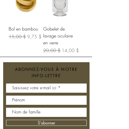
Bol en bambou
Gobelet de
lavage oculaire
Prix original
Prix promotionnel
15,00 $
9,75 $
en verre
Prix original
Prix promotionnel
20,00 $
14,00 $
ABONNEZ-VOUS À NOTRE
INFO-LETTRE
S'abonner