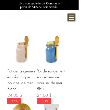
Livraison gratuite au
Canada
à
partir de 90$ de commande
ARIEL AYURVEDA
Pot de rangement
Pot de rangement
en céramique
en céramique
pour sel de mer -
pour sel de mer -
Blanc
Bleu
Prix
Prix
24,00 $
24,00 $
-35%
- 30%