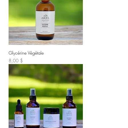
Glycérine Végétale
Prix
8,00 $