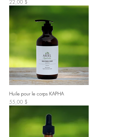
Prix
22,00 $
Huile pour le corps KAPHA
Prix
55,00 $