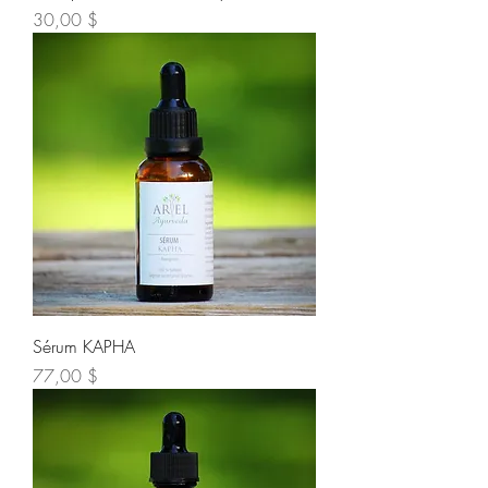
Prix
30,00 $
Sérum KAPHA
Prix
77,00 $