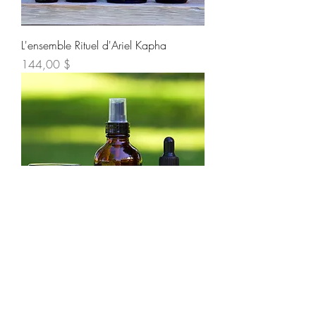
L'ensemble Rituel d'Ariel Kapha
Prix
144,00 $
Rituel d'Ariel de Base KAPHA
Prix
125,00 $