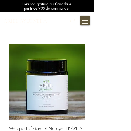
Livraison gratuite au
Canada
à
partir de 90$ de commande
ARIEL AYURVEDA
Masque Exfoliant et Nettoyant KAPHA