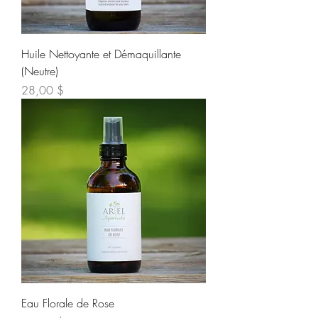
Huile Nettoyante et Démaquillante
(Neutre)
Prix
28,00 $
Eau Florale de Rose