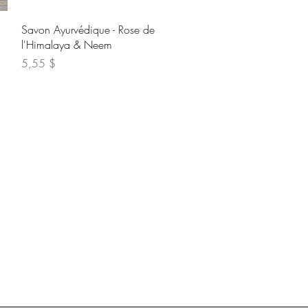
Aperçu rapide
Savon Ayurvédique - Rose de
l'Himalaya & Neem
Prix
5,55 $