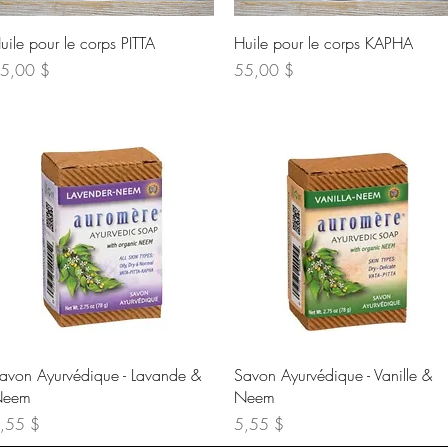
Aperçu rapide
Aperçu rapide
uile pour le corps PITTA
Huile pour le corps KAPHA
ix
Prix
5,00 $
55,00 $
Aperçu rapide
Aperçu rapide
avon Ayurvédique - Lavande &
Savon Ayurvédique - Vanille &
eem
Neem
ix
Prix
,55 $
5,55 $