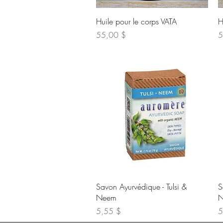
Aperçu rapide
Huile pour le corps VATA
H
Prix
Pr
55,00 $
5
Aperçu rapide
Savon Ayurvédique - Tulsi &
S
Neem
N
Prix
Pr
5,55 $
5