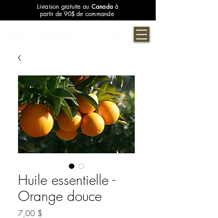
Livraison gratuite au
Canada
à
partir de 90$ de commande
ARIEL AYURVEDA
Huile essentielle -
Orange douce
Prix
7,00 $