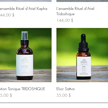
Aperçu rapide
Aperçu rapide
'ensemble Rituel d'Ariel Kapha
L'ensemble Rituel d'Ariel
Tridoshique
ix
44,00 $
Prix
144,00 $
Aperçu rapide
Aperçu rapide
otion Tonique TRIDOSHIQUE
Elixir Sattva
ix
Prix
5,00 $
55,00 $