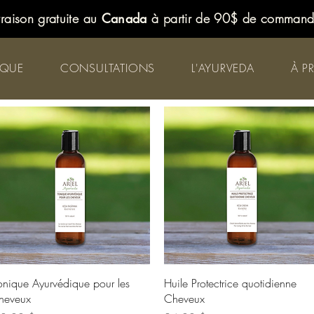
vraison gratuite au
Canada
à partir de 90$ de comman
IQUE
CONSULTATIONS
L'AYURVEDA
À P
Aperçu rapide
Aperçu rapide
onique Ayurvédique pour les
Huile Protectrice quotidienne
heveux
Cheveux