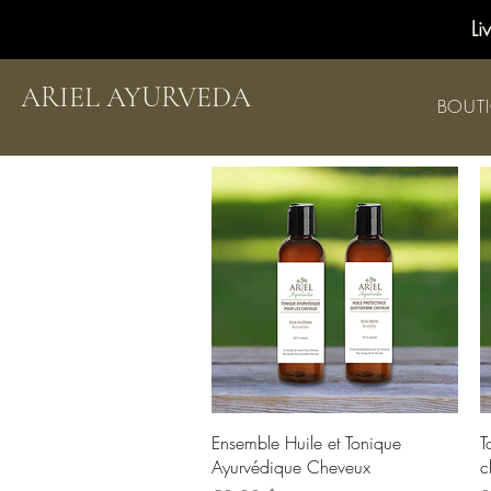
Li
ARIEL AYURVEDA
BOUT
Aperçu rapide
Ensemble Huile et Tonique
T
Ayurvédique Cheveux
c