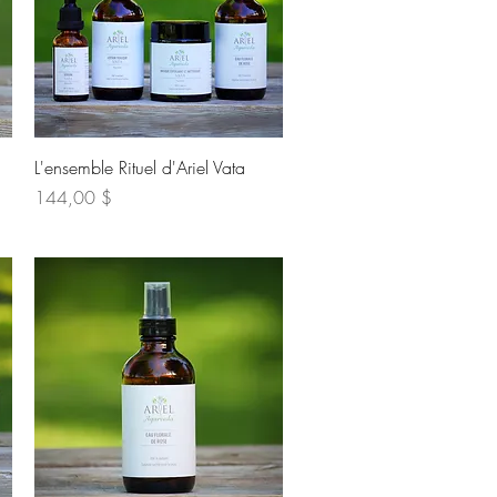
Aperçu rapide
L'ensemble Rituel d'Ariel Vata
Prix
144,00 $