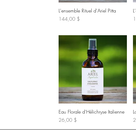
Aperçu rapide
L'ensemble Rituel d'Ariel Pitta
L
Prix
Pr
144,00 $
1
Aperçu rapide
Eau Florale d'Hélichryse Italienne
L
Prix
Pr
26,00 $
2