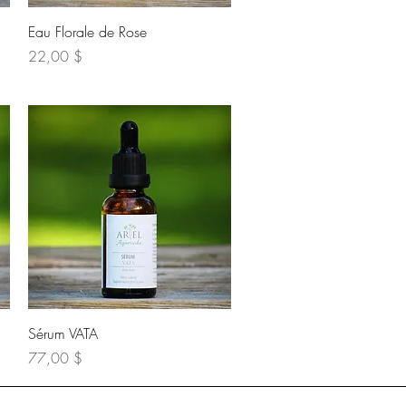
Aperçu rapide
Eau Florale de Rose
Prix
22,00 $
Aperçu rapide
Sérum VATA
Prix
77,00 $