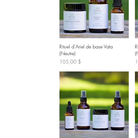
Aperçu rapide
Rituel d'Ariel de base Vata
R
(Neutre)
(
Prix
Pr
105,00 $
1