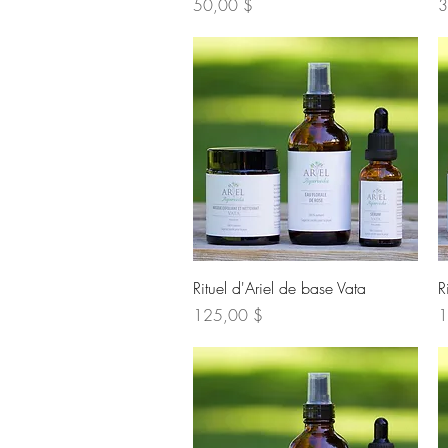
Prix
Pr
50,00 $
3
Aperçu rapide
Rituel d'Ariel de base Vata
R
Prix
Pr
125,00 $
1