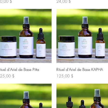
ix
Prix
0,00 $
24,00 $
Aperçu rapide
Aperçu rapide
ituel d'Ariel de Base Pitta
Rituel d'Ariel de Base KAPHA
ix
Prix
25,00 $
125,00 $