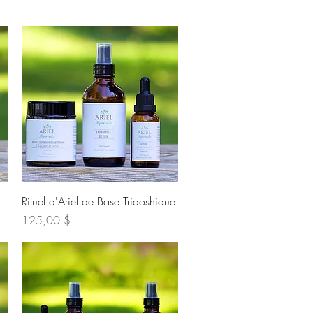
Aperçu rapide
Rituel d'Ariel de Base Tridoshique
Prix
125,00 $