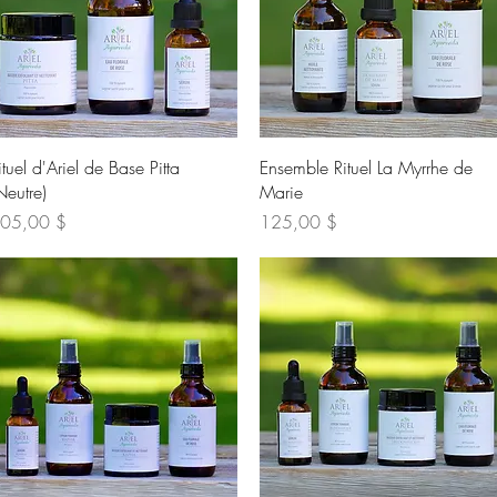
Aperçu rapide
Aperçu rapide
ituel d'Ariel de Base Pitta
Ensemble Rituel La Myrrhe de
Neutre)
Marie
ix
Prix
05,00 $
125,00 $