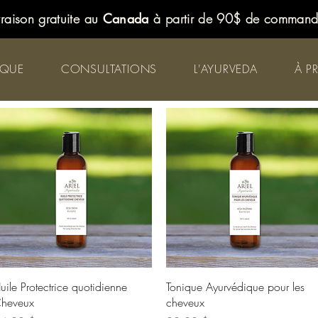
vraison gratuite au
Canada
à partir de 90$ de comman
IQUE
CONSULTATIONS
L'AYURVEDA
À P
Aperçu rapide
Aperçu rapide
uile Protectrice quotidienne
Tonique Ayurvédique pour les
heveux
cheveux