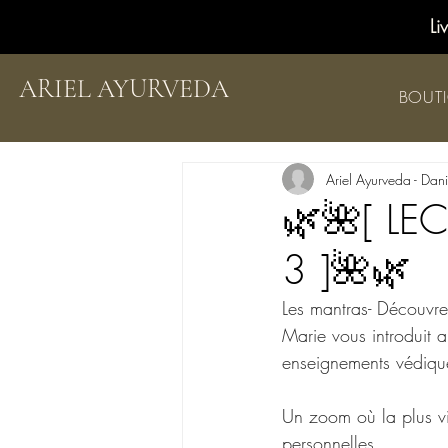
Li
ARIEL AYURVEDA
BOUT
Ariel Ayurveda - Dan
🌿🌺[ LE
3 ]🌺🌿
Les mantras- Découvr
Marie vous introduit a
enseignements védique
Un zoom où la plus vi
personnelles.