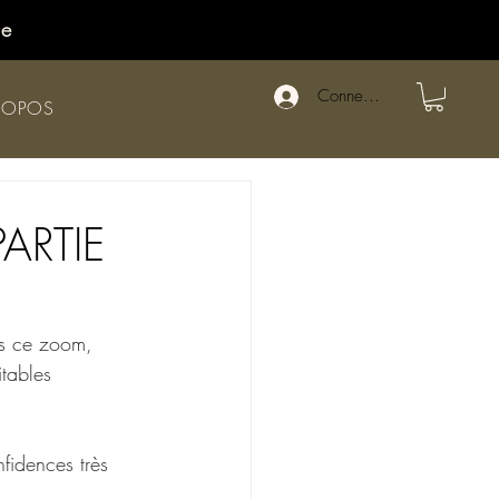
de
Connexion
ROPOS
ARTIE
ns ce zoom, 
itables 
fidences très 