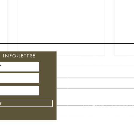
NOTRE COLLECTION
INFO-LETTRE
Les Ensembles Rituels
Soins du Visage
Soins Cheveux
Soins du corps
r
Les Herbes Ayurvédiq
🌿🌺[ LECON 11 -
🌿🌺
Le Maquillage Vegan
PSYCHOLOGIE AYURVÉDIQUE
VOTR
]🌺🌿
L'AR