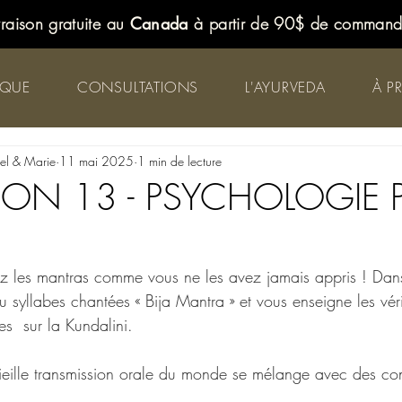
vraison gratuite au
Canada
à partir de 90$ de comman
IQUE
CONSULTATIONS
L'AYURVEDA
À P
iel & Marie
11 mai 2025
1 min de lecture
CON 13 - PSYCHOLOGIE P
ez les mantras comme vous ne les avez jamais appris ! Da
u syllabes chantées « Bija Mantra » et vous enseigne les vér
s  sur la Kundalini. 
eille transmission orale du monde se mélange avec des con