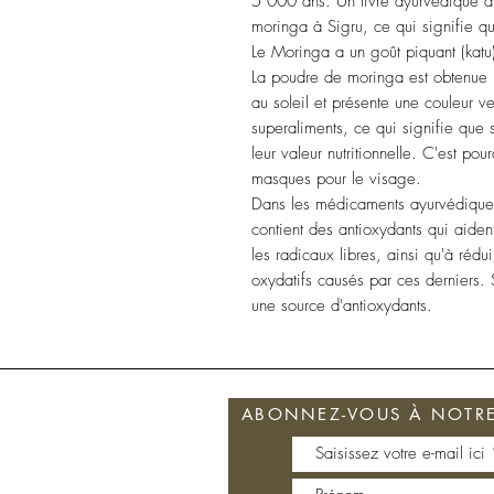
5 000 ans. Un livre ayurvédique du
moringa à Sigru, ce qui signifie
Le Moringa a un goût piquant (katu) 
La poudre de moringa est obtenue 
au soleil et présente une couleur ve
superaliments, ce qui signifie que
leur valeur nutritionnelle. C'est pou
masques pour le visage.
Dans les médicaments ayurvédiques
contient des antioxydants qui aident
les radicaux libres, ainsi qu'à rédu
oxydatifs causés par ces derniers.
une source d'antioxydants.
ABONNEZ-VOUS À NOTRE 