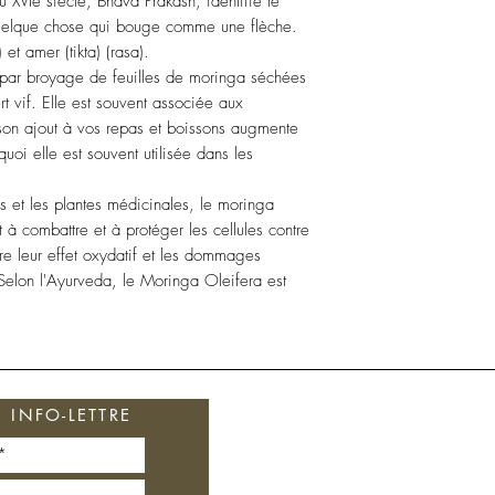
 XVIe siècle, Bhava Prakash, identifie le
 quelque chose qui bouge comme une flèche.
et amer (tikta) (rasa).
par broyage de feuilles de moringa séchées
rt vif. Elle est souvent associée aux
 son ajout à vos repas et boissons augmente
rquoi elle est souvent utilisée dans les
 et les plantes médicinales, le moringa
 à combattre et à protéger les cellules contre
ire leur effet oxydatif et les dommages
 Selon l'Ayurveda, le Moringa Oleifera est
NOTRE COLLECTION
INFO-LETTRE
Les Ensembles Rituels
Soins du Visage