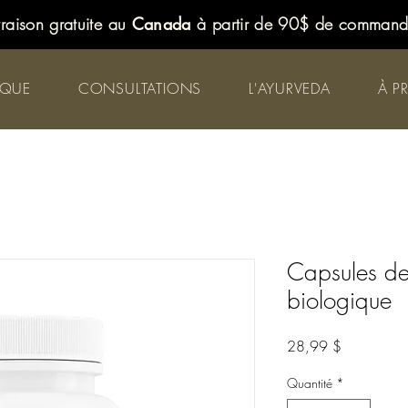
vraison gratuite au
Canada
à partir de 90$ de comman
IQUE
CONSULTATIONS
L'AYURVEDA
À P
Capsules de
biologique
Prix
28,99 $
Quantité
*