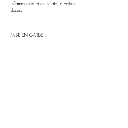
inflammatoire et anti-virale, à petites
doses.
MISE EN GARDE :
Garder hors de la portée des enfants, de
l'air, de la chaleur et de la lumière.
ABONNEZ-VOUS À NOTRE
INFO-LETTRE
S'abonner