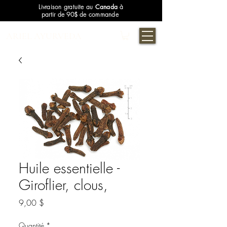
Livraison gratuite au
Canada
à
partir de 90$ de commande
ARIEL AYURVEDA
Huile essentielle -
Giroflier, clous,
Prix
9,00 $
Quantité
*