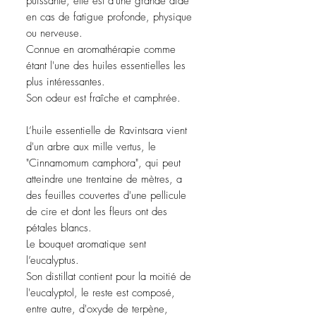
puissante, elle est d'une grande aide
en cas de fatigue profonde, physique
ou nerveuse.
Connue en aromathérapie comme
étant l'une des huiles essentielles les
plus intéressantes.
Son odeur est fraîche et camphrée.
L’huile essentielle de Ravintsara vient
d'un arbre aux mille vertus, le
"Cinnamomum camphora", qui peut
atteindre une trentaine de mètres, a
des feuilles couvertes d'une pellicule
de cire et dont les fleurs ont des
pétales blancs.
Le bouquet aromatique sent
l’eucalyptus.
Son distillat contient pour la moitié de
l'eucalyptol, le reste est composé,
entre autre, d'oxyde de terpène,