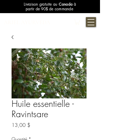
Livraison gratuite au
Canada
à
partir de 90$ de commande
ARIEL AYURVEDA
Huile essentielle -
Ravintsare
Prix
13,00 $
Quantité
*