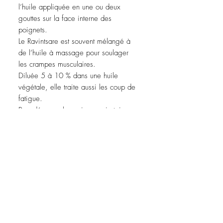
l’huile appliquée en une ou deux
gouttes sur la face interne des
poignets.
Le Ravintsare est souvent mélangé à
de l’huile à massage pour soulager
les crampes musculaires.
Diluée 5 à 10 % dans une huile
végétale, elle traite aussi les coup de
fatigue.
Pour dégager les voies respiratoires
en cas de grippe, d'allergie ou de
rhume, respirer l’huile par le goulot du
flacon ouvert ou par micro-diffuseur.
Cet huile est strictement défendu aux
femmes enceintes, en période
d’allaitement, aux épileptiques et aux
allergiques.