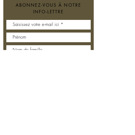
ABONNEZ-VOUS À NOTRE
INFO-LETTRE
S'abonner
NOTRE COLLECTION
Les Ensembles Rituels
Soins du Visage
INFO
Soins Cheveux
Contact
Soins du corps
Livraison et retours
Les Herbes
Politique de