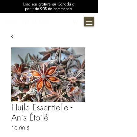
Livraison gratuite au
Canada
à
partir de 90$ de commande
ARIEL AYURVEDA
Huile Essentielle -
Anis Étoilé
Prix
10,00 $