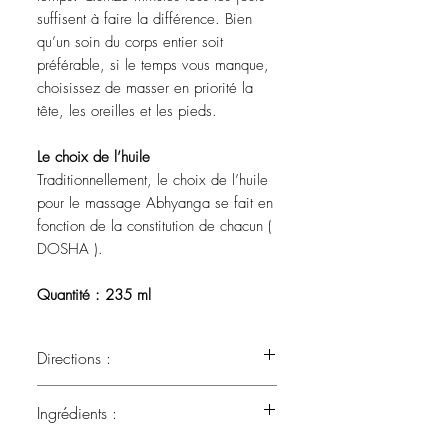
suffisent à faire la différence. Bien
qu’un soin du corps entier soit
préférable, si le temps vous manque,
choisissez de masser en priorité la
tête, les oreilles et les pieds.
Le choix de l’huile
Traditionnellement, le choix de l’huile
pour le massage Abhyanga se fait en
fonction de la constitution de chacun (
DOSHA ).
Quantité : 235 ml
Directions :
Étape par étape
Ingrédients :
Avant de débuter, il est souhaitable d’
exfolier à sec votre visage ( si désiré) ,