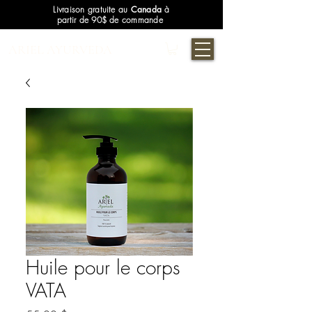
Livraison gratuite au
Canada
à
partir de 90$ de commande
ARIEL AYURVEDA
Huile pour le corps
VATA