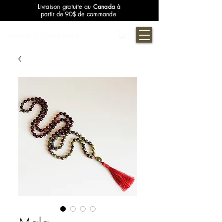
Livraison gratuite au
Canada
à
partir de 90$ de commande
ARIEL AYURVEDA