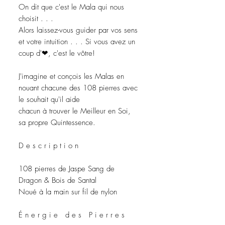
On dit que c'est le Mala qui nous
choisit . . .
Alors laissez-vous guider par vos sens
et votre intuition . . . Si vous avez un
coup d'❤, c'est le vôtre!
J'imagine et conçois les Malas en
nouant chacune des 108 pierres avec
le souhait qu'il aide
chacun à trouver le Meilleur en Soi,
sa propre Quintessence.
D e s c r i p t i o n
108 pierres de Jaspe Sang de
Dragon & Bois de Santal
Noué à la main sur fil de nylon
É n e r g i e d e s P i e r r e s