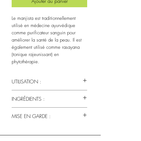
Ajouter au panier
Le manjista est traditionnellement
utilisé en médecine ayurvédique
comme purificateur sanguin pour
améliorer la santé de la peau. Il est
également utilisé comme rasayana
(tonique rajeunissant) en
phytothérapie.
UTILISATION :
1 portion (1 g = 1/4 de cuillère à café)
INGRÉDIENTS :
2 à 3 fois par jour. Dissoudre la poudre
de Manjistha dans une tasse d'eau tiède
Poudre de Rubia cordofolia
et boire immédiatement.
MISE EN GARDE :
Précautions et avertissements :
Ne pas utiliser en cas de grossesse ou