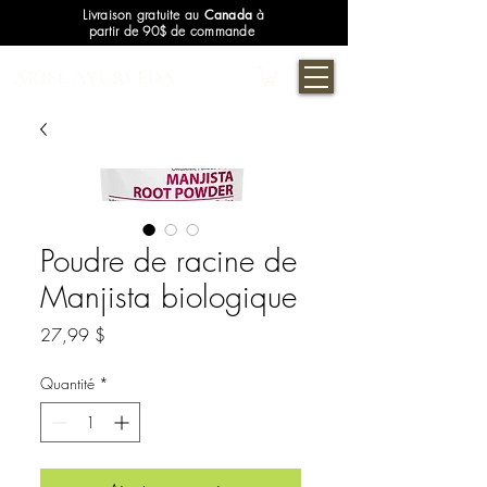
Livraison gratuite au
Canada
à
partir de 90$ de commande
ARIEL AYURVEDA
Poudre de racine de
Manjista biologique
Prix
27,99 $
Quantité
*