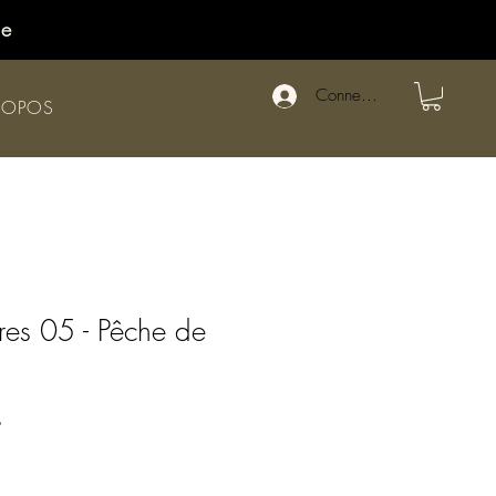
de
Connexion
ROPOS
res 05 - Pêche de
Prix
$
promotionnel