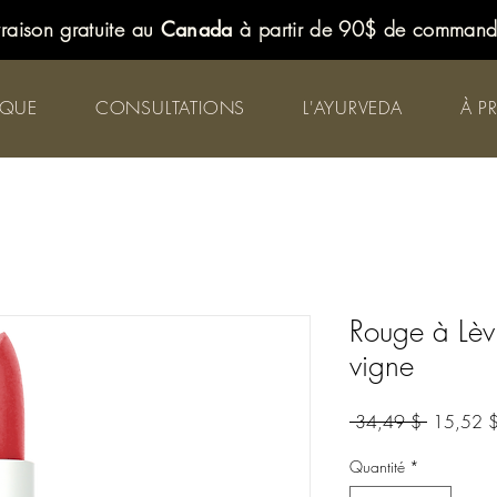
vraison gratuite au
Canada
à partir de 90$ de comman
IQUE
CONSULTATIONS
L'AYURVEDA
À P
Rouge à Lèv
vigne
Prix
 34,49 $ 
15,52 
original
Quantité
*