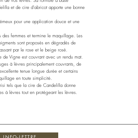
oin de vos lèvres. Sa formule à base
feuilles de cet arbuste.
elilla et de cire d'abricot apporte une bonne
cassante, ce qui perme
de maquillage tels que 
plus résistants à la ch
émeux pour une application douce et une
protéger la peau et de 
HUILE D’ABYSSINIE 
es des femmes et termine le maquillage. Les
Origine végétale. Cett
n pigments sont proposés en dégradés de
caresse sur la peau et 
assant par le rose et le beige rosé.
comme une seconde pe
e de Vigne est couvrant avec un rendu mat.
réguler l’hydratation de
ges à lèvres principalement couvrants, de
de la barrière cutanée 
xcellente tenue longue durée et certains
environnementaux tels qu
uillage en toute simplicité.
sécheresse de la peau 
couche cornée. Elle fa
risi tels que la cire de Candelilla donne
cellulaire dans la cou
es à lèvres tout en protégeant les lèvres.
régénération de la pea
principales sont d’améli
dispersion du produit,
d’augmenter la cohésion
principalement sur les l
HUILE ET CIRE D'ABR
NOTRE COLLECTION
Origine végétale. Extrai
INFO-LETTRE