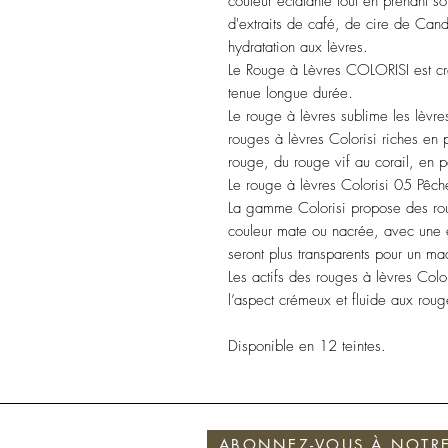
couleur éclatante tout en prenant s
d'extraits de café, de cire de Cand
hydratation aux lèvres.
Le Rouge à Lèvres COLORISI est cr
tenue longue durée.
Le rouge à lèvres sublime les lèvr
rouges à lèvres Colorisi riches e
rouge, du rouge vif au corail, en p
Le rouge à lèvres Colorisi 05 Pêch
La gamme Colorisi propose des rou
couleur mate ou nacrée, avec une e
seront plus transparents pour un maq
Les actifs des rouges à lèvres Colo
l’aspect crémeux et fluide aux roug
Disponible en 12 teintes.
ABONNEZ-VOUS À NOTRE 