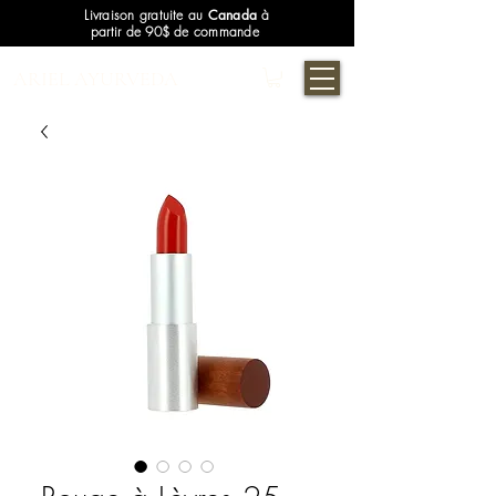
Livraison gratuite au
Canada
à
partir de 90$ de commande
ARIEL AYURVEDA