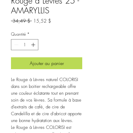
Rouge à Lèvres 25 -
AMARYLLIS
Prix
Prix
 34,49 $ 
15,52 $
original
promotionnel
Quantité
*
Ajouter au panier
Le Rouge à Lèvres naturel COLORISI
dans son boitier rechargeable offre
une couleur éclatante tout en prenant
soin de vos lèvres. Sa formule à base
d'extraits de café, de cire de
Candelilla et de cire d'abricot apporte
une bonne hydratation aux lèvres.
Le Rouge à Lèvres COLORISI est