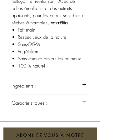
nettoyant et revitalisant. Avec de
riches émollients et des extraits
apaisants, pour les peaux sensibles et
sèches à normales,
Vata-Pitta.
Fait main
Respectueux de la nature
Sans-OGM
Végétalien
Sans cruauté envers les animaux
100 % naturel
Ingrédients :
Huile de coco, huile de tournesol,
Caractéristiques :
eau purifiée, alcali, huile de ricin,
composé de rose, huile de sésame,
Pain de savon
huile d'hydnocarpe (cactus), huile de
Qty :
2,75 oz - 78 gr
margousier, vitamine E, huile de
karanja, huile de Madhuca indica,
ABONNEZ-VOUS À NOTRE