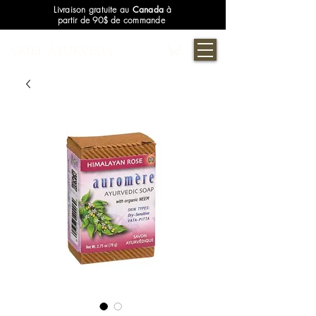
Livraison gratuite au
Canada
à
partir de 90$ de commande
ARIEL AYURVEDA