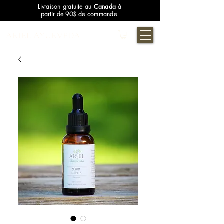
Livraison gratuite au
Canada
à
partir de 90$ de commande
ARIEL AYURVEDA