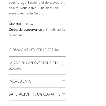
comme agent nutritifs et de protection.
Assurer vous d’avoir une peau en
santé avec notre Sérum.
Quantité :
30 ml
Durée de conservation :
8 mois après
ouverture
COMMENT UTILISER LE SÉRUM :
LA RAISON AYURVEDIQUE DU
Après avoir vaporisé le visage de la
SÉRUM
lotion tonifiante Ariel Ayurveda,
combinez 3-6 gouttes de sérum avec 3-6
gouttes d'eau florale Ariel Ayurveda dans
INGRÉDIENTS
le creux de la main. Masser doucement
sur le visage et le cou en mouvements
Cannabis Sativa (chanvre) seed Oil*,
circulaires doux vers le haut. Utiliser matin
SATISFACION 100% GARANTIE
Vitis vinifera (pepin de raisin) seed oil*,
et soir.
Curcubita Pepo (citrouille) Seed oil*,
Chez
ARIEL AYURVEDA
, votre satisfaction
Carthamus Tinctorius (carthame) seed