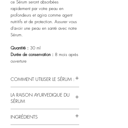
ce Sérum seront absorbées
rapidement par votre peau en
profondeurs et agira comme agent
nutritifs et de protection. Assurer vous
d’avoir une peau en santé avec notre
Sérum.
Quantité :
30 ml
Durée de conservation :
8 mois après
ouverture
COMMENT UTILISER LE SÉRUM :
LA RAISON AYURVEDIQUE DU
Après avoir vaporisé le visage de la
SÉRUM
lotion tonifiante Ariel Ayurveda,
combinez 3-6 gouttes de sérum avec 3-6
gouttes d'eau florale Ariel Ayurveda dans
INGRÉDIENTS
le creux de la main. Masser doucement
sur le visage et le cou en mouvements
Simmondsia Chinensis (Jojoba) seed