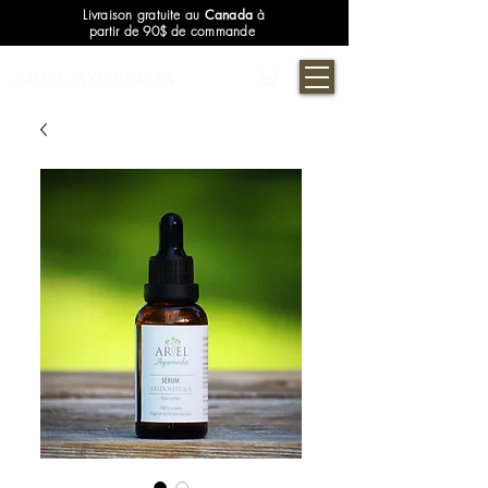
Livraison gratuite au
Canada
à
partir de 90$ de commande
ARIEL AYURVEDA