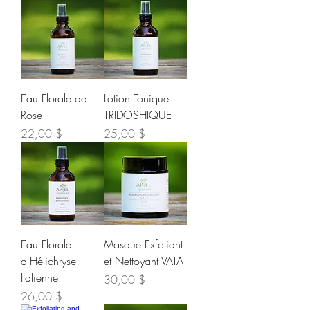
Eau Florale de
Lotion Tonique
Rose
TRIDOSHIQUE
Prix
Prix
22,00 $
25,00 $
Eau Florale
Masque Exfoliant
d'Hélichryse
et Nettoyant VATA
Italienne
Prix
30,00 $
Prix
26,00 $