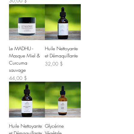
Prix
30,00 $
Le MADHU -
Huile Nettoyante
Masque Miel &
et Démaquillante
Curcuma
Prix
32,00 $
sauvage
Prix
44,00 $
Huile Nettoyante
Glycérine
et Démaquillante
Végétale