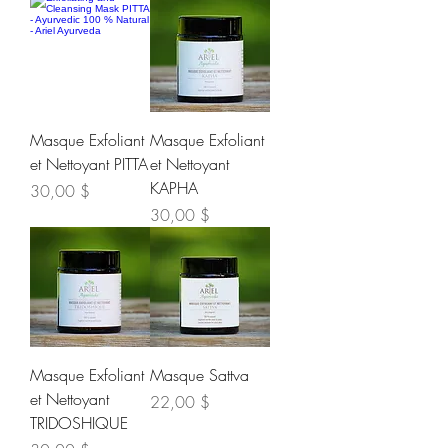
Masque Exfoliant
Masque Exfoliant
et Nettoyant PITTA
et Nettoyant
KAPHA
Prix
30,00 $
Prix
30,00 $
Masque Exfoliant
Masque Sattva
et Nettoyant
Prix
22,00 $
TRIDOSHIQUE