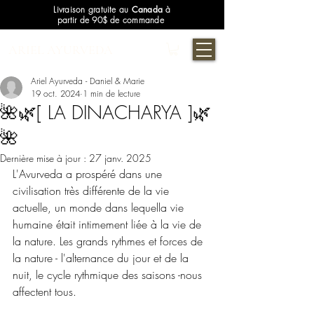
Livraison gratuite au
Canada
à
partir de 90$ de commande
ARIEL AYURVEDA
Ariel Ayurveda - Daniel & Marie
19 oct. 2024
1 min de lecture
🌺🌿[ LA DINACHARYA ]🌿
🌺
Dernière mise à jour :
27 janv. 2025
L'Avurveda a prospéré dans une 
civilisation très différente de la vie 
actuelle, un monde dans lequella vie 
humaine était intimement liée à la vie de 
la nature. Les grands rythmes et forces de 
la nature - l'alternance du jour et de la 
nuit, le cycle rythmique des saisons -nous 
affectent tous. 