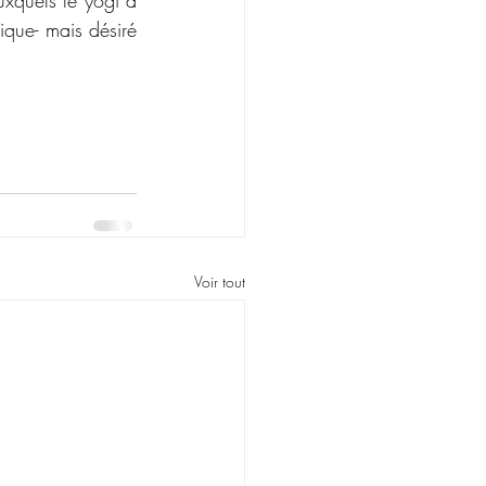
xquels le yogi à 
ique- mais désiré 
Voir tout