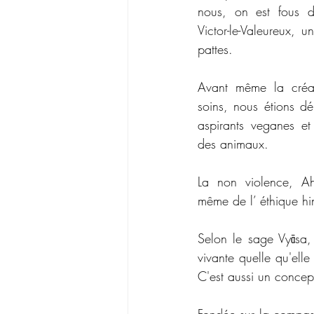
nous, on est fous d
Victor-le-Valeureux, 
pattes. 
Avant même la créat
soins, nous étions dé
aspirants veganes et 
des animaux. 
La non violence, A
même de l’ éthique hi
Selon le sage Vyāsa, 
vivante quelle qu'ell
C'est aussi un concept