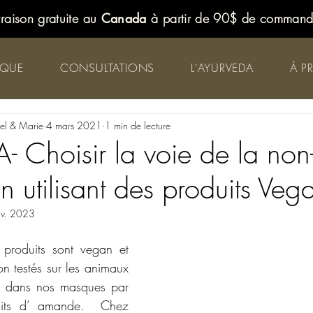
vraison gratuite au
Canada
à partir de 90$ de comman
IQUE
CONSULTATIONS
L'AYURVEDA
À P
iel & Marie
4 mars 2021
1 min de lecture
 Choisir la voie de la non
n utilisant des produits Veg
nv. 2023
produits sont vegan et 
n testés sur les animaux 
t dans nos masques par 
aits d’ amande.  Chez 