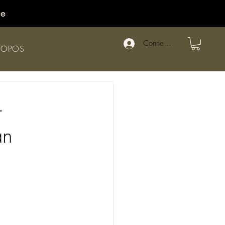
de
Connexion
ROPOS
-
an