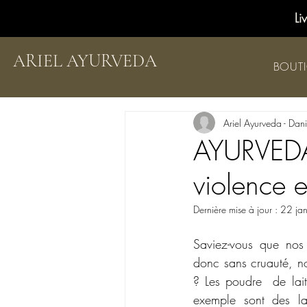
Li
ARIEL AYURVEDA
BOUT
Ariel Ayurveda - Dan
AYURVEDA-
violence e
Dernière mise à jour :
22 ja
Saviez-vous que nos 
donc sans cruauté, no
? Les poudre  de lai
exemple sont des l