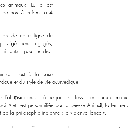
es animaux. Lui c’ est 
un de nos 3 enfants à 4 
ion de notre ligne de 
jà végétariens engagés, 
militants  pour le droit 
himsa,  est à la base 
ndoue et du style de vie ayurvedique. 
« l'ahiṃsā consiste à ne jamais blesser, en aucune maniè
e soit » et  est personnifiée par la déesse Ahimsā, la femme
 de la philosophie indienne : la « bienveillance ».