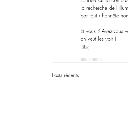
Fondée sur la compass
la recherche de l'Illu
par tout « honnête ho
Et vous ? Avez-vous vo
on veut les voir ! 
Blog
Posts récents