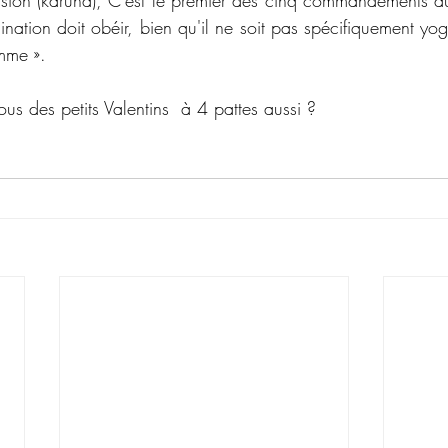
ion (karuna), C'est le premier des cinq commandements au
mination doit obéir, bien qu'il ne soit pas spécifiquement yog
mme ».
us des petits Valentins  à 4 pattes aussi ? 