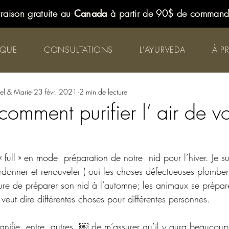
vraison gratuite au
Canada
à partir de 90$ de comman
IQUE
CONSULTATIONS
L'AYURVEDA
À P
iel & Marie
23 févr. 2021
2 min de lecture
omment purifier l’ air de vo
 full » en mode  préparation de notre  nid pour l’hiver. Je su
  ordonner et renouveler ( oui les choses défectueuses plomben
ture de préparer son nid à l’automne; les animaux se prépare
 veut dire différentes choses pour différentes personnes.
gnifie, entre  autres, ￼ de m’assurer qu’il y aura beaucoup