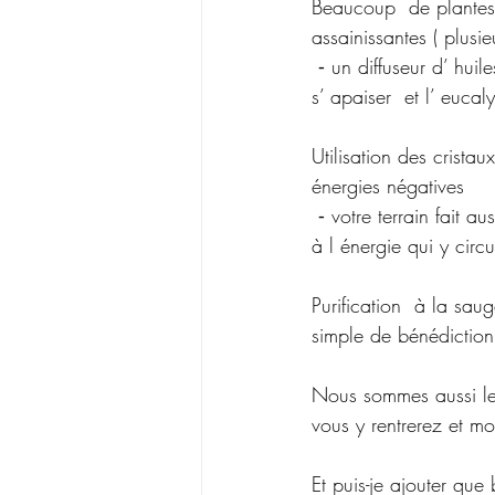
Beaucoup  de plantes
assainissantes ( plus
 ⁃ un diffuseur d’ huiles essentielles (J’adore la bergamote pour la concentration,  la lavande pour 
s’ apaiser  et l’ euca
Utilisation des cristaux
énergies négatives 
 ⁃ votre terrain fait aussi parti de l équation et devrait être regardé avec autant d attention quand 
à l énergie qui y circu
Purification  à la sau
simple de bénédiction
Nous sommes aussi le
vous y rentrerez et m
Et puis-je ajouter que