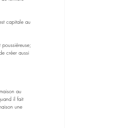
est capitale au 
 poussiéreuse; 
de créer aussi 
 maison au 
and il fait 
 maison une 