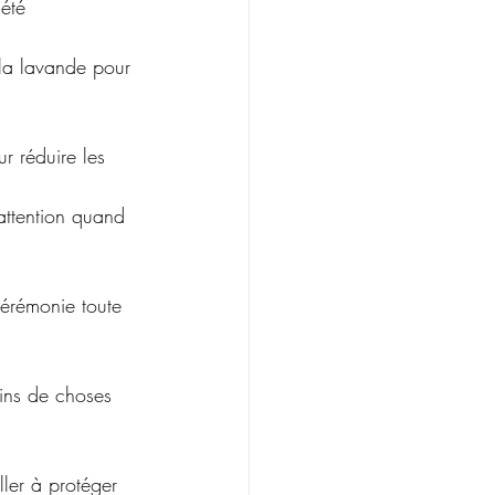
été 
ur réduire les 
 cérémonie toute 
ins de choses 
ller à protéger 