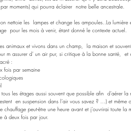
lle par moments) qui pourra éclairer  notre belle ancestrale. 
 on nettoie les  lampes et change les ampoules..La lumière 
ge  pour les mois à venir, étant donné le contexte actuel.
 animaux et vivons dans un champ,  la maison et souvent
our m assurer d’ un air pur, si critique à la bonne santé,  et 
acré :
x fois par semaine
écologiques
l
e tous les étages aussi souvent que possible afin  d’aérer la
estent  en suspension dans l’air vous savez ? ...) et même qu
 le chauffage peut-être une heure avant et j’ouvrirai toute la
 à deux fois par jour.