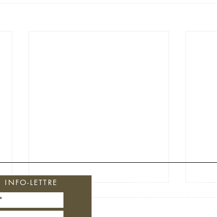
NOTRE COLLECTION
INFO-LETTRE
Les Ensembles Rituels
Soins du Visage