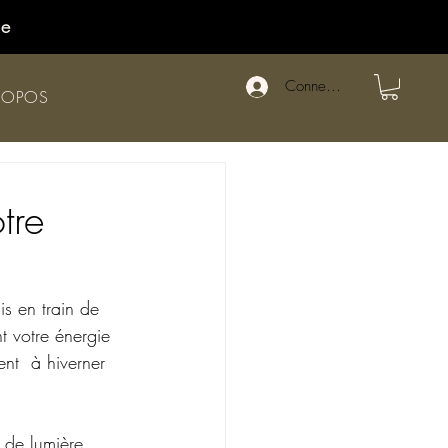
de
Connexion
ROPOS
tre
is en train de 
t votre énergie 
nt  à hiverner 
 de lumière 