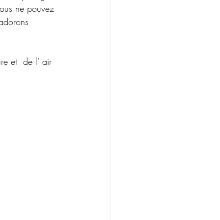
 Vous ne pouvez 
 adorons 
 et  de l’ air 