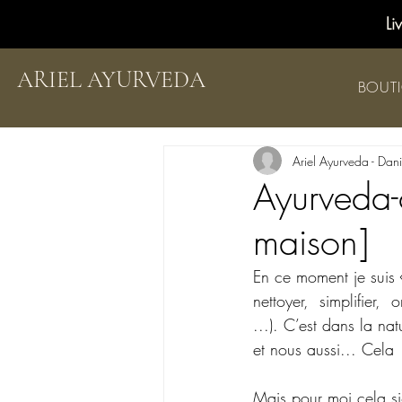
Li
ARIEL AYURVEDA
BOUT
Ariel Ayurveda - Dan
Ayurveda-c
maison]
En ce moment je suis «
nettoyer,  simplifier,
...). C’est dans la na
et nous aussi... Cela 
Mais pour moi cela si