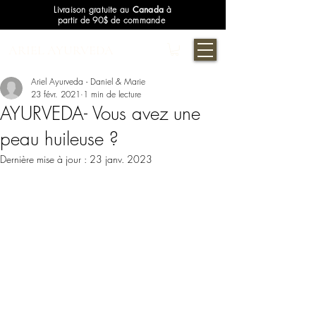
Livraison gratuite au
Canada
à
partir de 90$ de commande
ARIEL AYURVEDA
Ariel Ayurveda - Daniel & Marie
23 févr. 2021
1 min de lecture
AYURVEDA- Vous avez une
peau huileuse ?
Dernière mise à jour :
23 janv. 2023