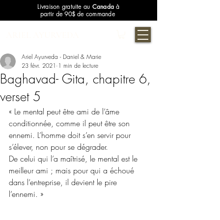
Livraison gratuite au
Canada
à
partir de 90$ de commande
ARIEL AYURVEDA
Ariel Ayurveda - Daniel & Marie
23 févr. 2021
1 min de lecture
Baghavad- Gita, chapitre 6,
verset 5
« Le mental peut être ami de l’âme 
conditionnée, comme il peut être son 
ennemi. L’homme doit s’en servir pour 
s’élever, non pour se dégrader.
De celui qui l’a maîtrisé, le mental est le 
meilleur ami ; mais pour qui a échoué 
dans l’entreprise, il devient le pire 
l’ennemi. »